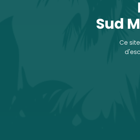
Sud M
Ce sit
d'es