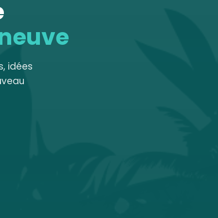
e
 neuve
, idées
uveau