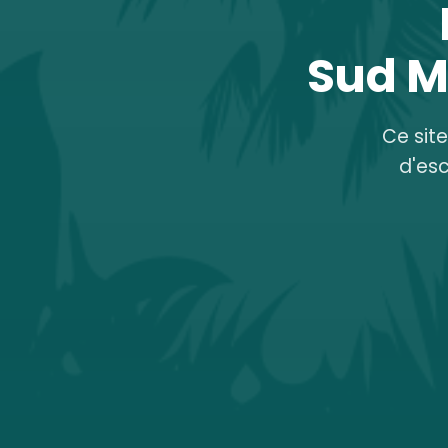
Sud M
Ce sit
d'es