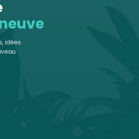
e
 neuve
, idées
uveau