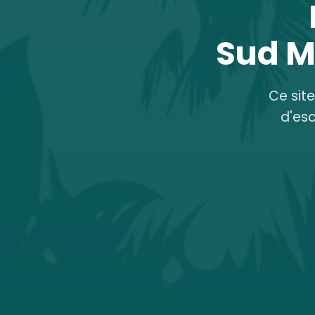
Sud M
Ce sit
d'es