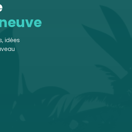
e
 neuve
, idées
uveau