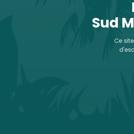
Sud M
Ce sit
d'es