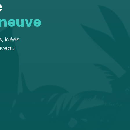
e
 neuve
, idées
uveau