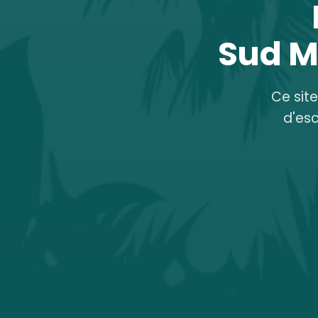
Sud M
Ce sit
d'es