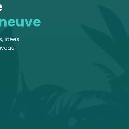
e
 neuve
, idées
uveau