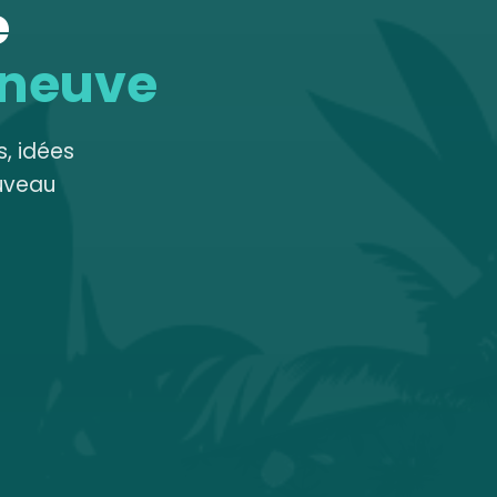
e
 neuve
, idées
uveau