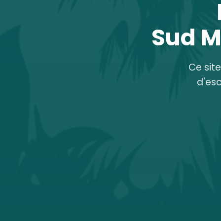
Sud M
Ce sit
d'es