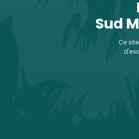
Sud M
Ce sit
d'es