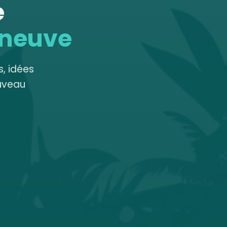
e
 neuve
, idées
uveau