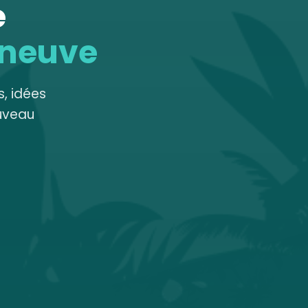
e
 neuve
, idées
uveau